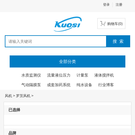
登录
注册
购物车
(
0
)
全部分类
水质监测仪
流量液位压力
计量泵
液体搅拌机
气动隔膜泵
成套加药系统
纯水设备
行业博客
风机
>
罗茨风机
>
已选择
品牌