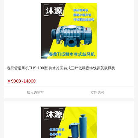
春鼎管道风机THS-100型 侧水冷回转式三叶低噪音铸铁罗茨鼓风机
￥
9000~14000
加入购物车
立即购买