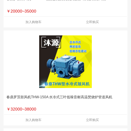
￥
20000~35000
加入购物车
立即购买
春鼎罗茨鼓风机THW-150A 水冷式三叶低噪音耐高温焚烧炉管道风机
￥
32000~38000
加入购物车
立即购买