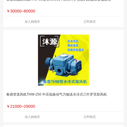
￥
30000~80000
加入购物车
立即购买
春鼎管道风机THW-250 中压低振动气力输送水冷式三叶罗茨鼓风机
￥
21000~29000
加入购物车
立即购买