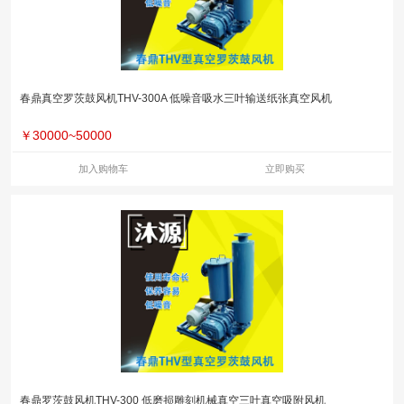
春鼎真空罗茨鼓风机THV-300A 低噪音吸水三叶输送纸张真空风机
￥
30000~50000
加入购物车
立即购买
春鼎罗茨鼓风机THV-300 低磨损雕刻机械真空三叶真空吸附风机