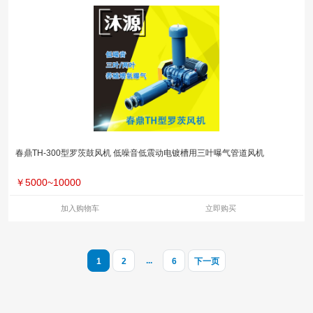
春鼎TH-300型罗茨鼓风机 低噪音低震动电镀槽用三叶曝气管道风机
￥
5000~10000
加入购物车
立即购买
...
1
2
6
下一页