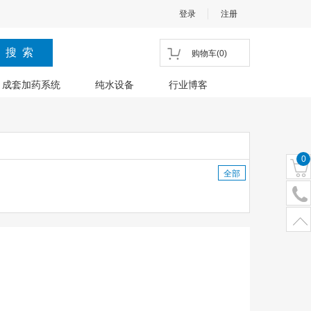
登录
注册
购物车
(
0
)
成套加药系统
纯水设备
行业博客
0
全部