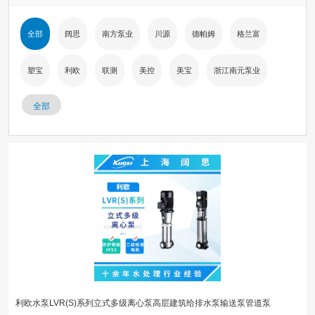
全部
阔思
南方泵业
川源
德帕姆
格兰富
塑宝
利欧
联测
美控
美宝
浙江南元泵业
全部
利欧水泵LVR(S)系列立式多级离心泵高层建筑给排水泵输送泵管道泵