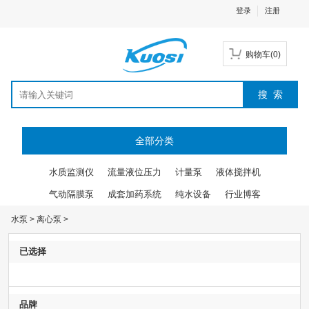
登录
注册
购物车
(
0
)
全部分类
水质监测仪
流量液位压力
计量泵
液体搅拌机
气动隔膜泵
成套加药系统
纯水设备
行业博客
水泵
>
离心泵
>
已选择
品牌